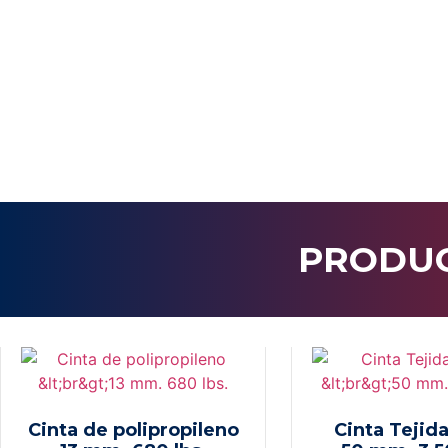
PRODUC
Cinta de polipropileno
Cinta Tejid