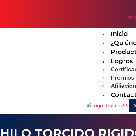
55 
Inicio
¿Quién
Produc
Logros
Certific
Premios
Afiliacio
Contac
HILO TORCIDO RIGI