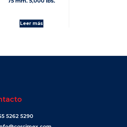
75 mm. 5,000 lbs.
Leer más
ntacto
55 5262 5290
info@corcimex.com