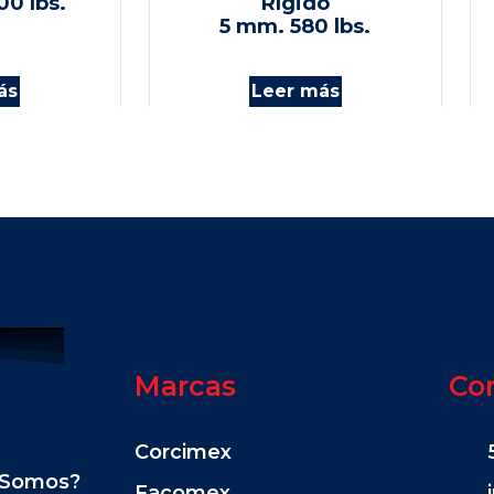
00 lbs.
Rígido
5 mm. 580 lbs.
ás
Leer más
Marcas
Co
Corcimex
 Somos?
Facomex