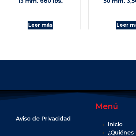
13 mm. 680 lbs.
50 mm. 3,5
Leer más
Leer m
Menú
Aviso de Privacidad
Inicio
¿Quiénes