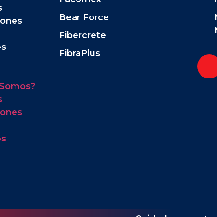
s
Bear Force
iones
Fibercrete
es
FibraPlus
 Somos?
s
iones
es