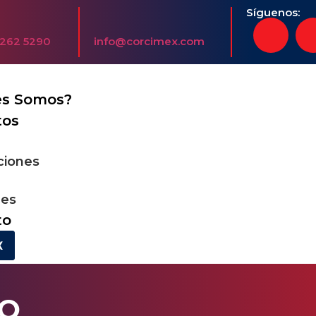
Síguenos:
5262 5290
info@corcimex.com
es Somos?
tos
aciones
nes
to
X
DO