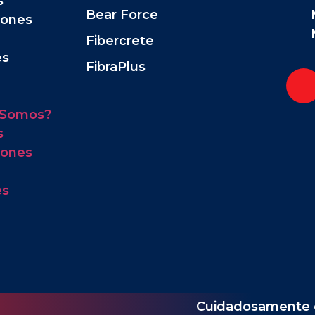
s
Bear Force
iones
Fibercrete
es
FibraPlus
 Somos?
s
iones
es
Cuidadosamente 