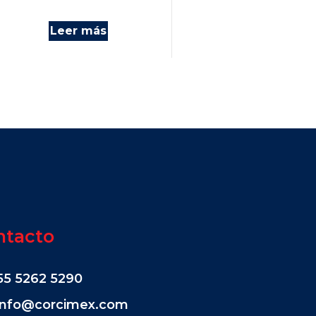
Leer más
ntacto
55 5262 5290
info@corcimex.com