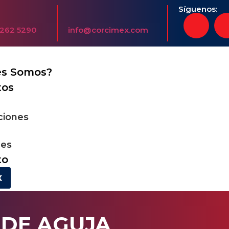
Síguenos:
5262 5290
info@corcimex.com
es Somos?
tos
aciones
nes
to
X
DE AGUJA