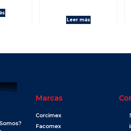
ás
Leer más
Marcas
Co
Corcimex
 Somos?
Facomex