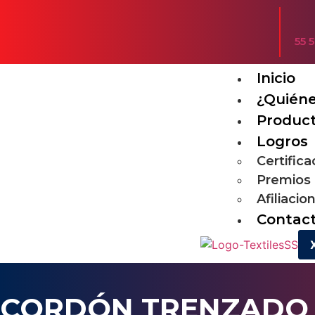
55 
Inicio
¿Quién
Produc
Logros
Certific
Premios
Afiliacio
Contac
CORDÓN TRENZADO 