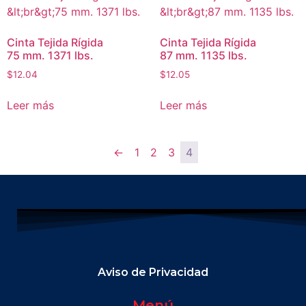
Cinta Tejida Rígida
Cinta Tejida Rígida
75 mm. 1371 lbs.
87 mm. 1135 lbs.
$
12.04
$
12.05
Leer más
Leer más
←
1
2
3
4
Aviso de Privacidad
Menú