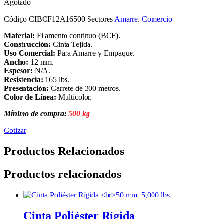
Agotado
Código
CIBCF12A16500
Sectores
Amarre
,
Comercio
Material:
Filamento continuo (BCF).
Construcción:
Cinta Tejida.
Uso Comercial:
Para Amarre y Empaque.
Ancho:
12 mm.
Espesor:
N/A.
Resistencia:
165 lbs.
Presentación:
Carrete de 300 metros.
Color de Línea:
Multicolor.
Mínimo de compra:
500 kg
Cotizar
Productos Relacionados
Productos relacionados
Cinta Poliéster Rígida